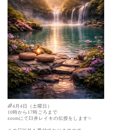
🌈4月4日（土曜日）
10時から17時ごろまで
zoomにて臼井レイキの伝授をします✨