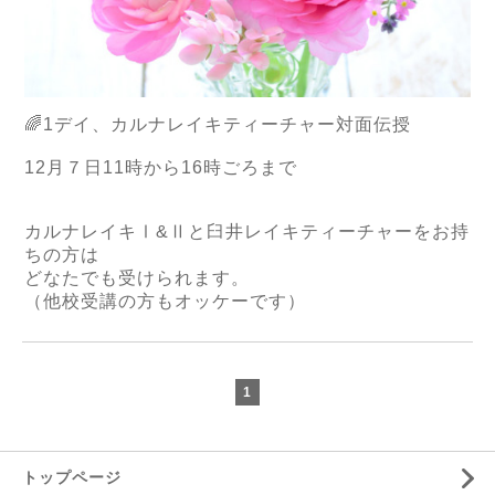
🌈
1
デイ、カルナレイキティーチャー対面伝授
12
月７日
11
時から
16
時ごろまで
カルナレイキ
Ⅰ&Ⅱ
と臼井レイキティーチャーをお持
ちの方は
どなたでも受けられます。
（他校受講の方もオッケーです）
1
トップページ