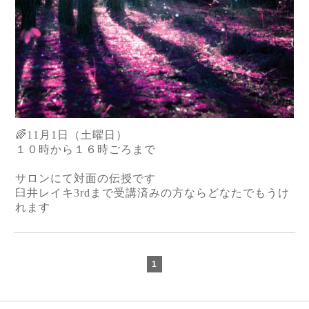
🌈11月1日（土曜日）
１０時から１６時ごろまで
サロンにて対面の伝授です
臼井レイキ3rdまで受講済みの方ならどなたでもうけ
れます
1