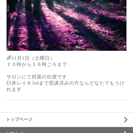
🌈11月1日（土曜日）
１０時から１６時ごろまで
サロンにて対面の伝授です
臼井レイキ3rdまで受講済みの方ならどなたでもうけ
れます
トップページ