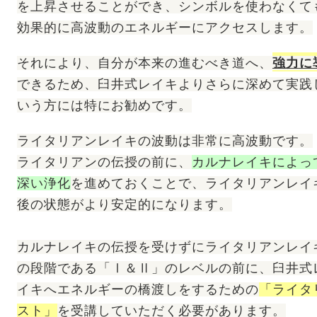
を上昇させることができ、シンボルを使わなくて
効果的に高波動のエネルギーにアクセスします。
それにより、自分が本来の進むべき道へ、
強力に
できるため、臼井式レイキよりさらに深めて実践
いう方には特にお勧めです。
ライタリアンレイキの波動は非常に高波動です。
ライタリアンの伝授の前に、
カルナレイキによっ
深い浄化
を進めておくことで、ライタリアンレイ
後の状態がより安定的になります。
カルナレイキの伝授を受けずにライタリアンレイ
の段階である「Ⅰ＆Ⅱ」のレベルの前に、臼井式
イキへエネルギーの橋渡しをするための
「ライタ
スト」
を受講していただく必要があります。