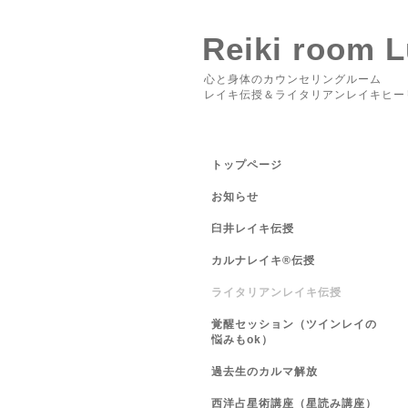
Reiki room 
心と身体のカウンセリングルーム
レイキ伝授＆ライタリアンレイキヒー
トップページ
お知らせ
臼井レイキ伝授
カルナレイキ®伝授
ライタリアンレイキ伝授
覚醒セッション（ツインレイの
悩みもok）
過去生のカルマ解放
西洋占星術講座（星読み講座）