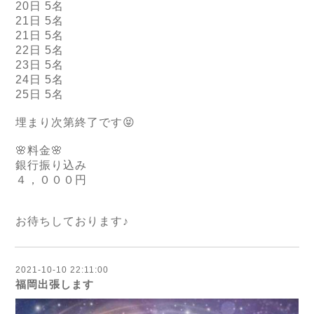
20
日
5
名
21
日
5
名
21
日
5
名
22
日
5
名
23
日
5
名
24
日
5
名
25
日
5
名
埋まり次第終了です
😝
🌸
料金
🌸
銀行振り込み
４，０００円
お待ちしております♪
2021-10-10 22:11:00
福岡出張します