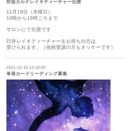
対面カルナレイキティーチャー伝授
11
月
18
日（木曜日）
10
時から
16
時ごろまで
サロンにて伝授です
臼井レイキティーチャーをお持ちの方は
受けられます。（他校受講の方もオッケーです）
2021-10-16 12:18:00
単発カードリーディング募集