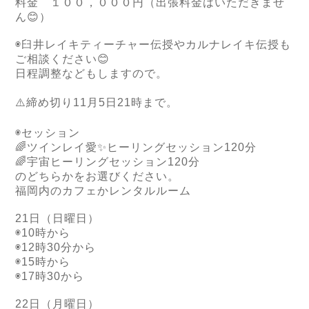
料金 １００，０００円（出張料金はいただきませ
ん
😊
）
◉臼井レイキティーチャー伝授やカルナレイキ伝授も
ご相談ください
😊
日程調整などもしますので。
⚠️
締め切り
11
月
5
日
21
時まで。
◉セッション
🌈
ツインレイ愛
✨
ヒーリングセッション
120
分
🌈
宇宙ヒーリングセッション
120
分
のどちらかをお選びください。
福岡内のカフェかレンタルルーム
21
日（日曜日）
◉
10
時から
◉
12
時
30
分から
◉
15
時から
◉
17
時
30
から
22
日（月曜日）