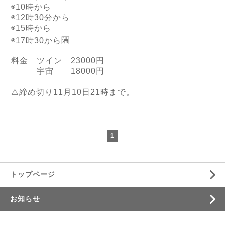
◉
10
時から
◉
12
時
30
分から
◉
15
時から
◉
17
時
30
から
🈵
料金 ツイン
23000
円
宇宙
18000
円
⚠️
締め切り
11
月
10
日
21
時まで。
1
トップページ
お知らせ