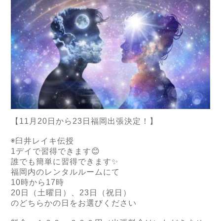
【
11
月
20
日から
23
日福岡出張決定！】
◉臼井レイキ伝授
1
デイで習得できます
😊
誰でも簡単に習得できます
✨
福岡内のレンタルルームにて
10
時から
17
時
20
日（土曜日）、
23
日（祝日）
のどちらかの日をお選びください