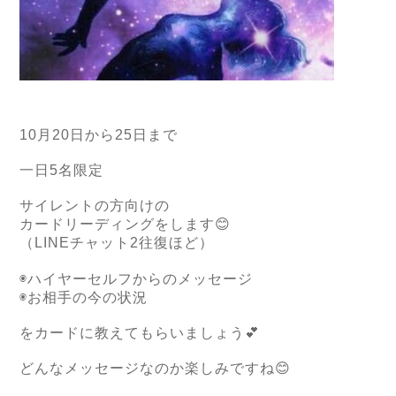
10
月
20
日から
25
日まで
一日
5
名限定
サイレントの方向けの
カードリーディングをします
😊
（
LINE
チャット
2
往復ほど）
◉ハイヤーセルフからのメッセージ
◉お相手の今の状況
をカードに教えてもらいましょう
💕
どんなメッセージなのか楽しみですね
😊