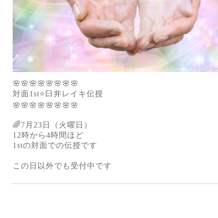
🌸🌸🌸🌸🌸🌸🌸🌸
対面1st⭐️臼井レイキ伝授
🌸🌸🌸🌸🌸🌸🌸🌸
🌈7月23日（火曜日）
12時から4時間ほど
1stの対面での伝授です
この日以外でも受付中です