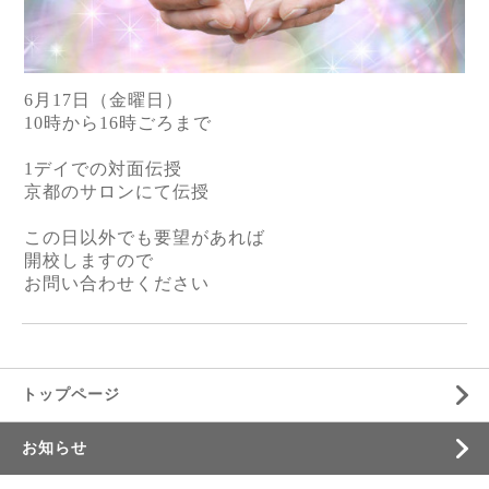
6
月
17
日（金曜日）
10
時から
16
時ごろまで
1
デイでの対面伝授
京都のサロンにて伝授
この日以外でも要望があれば
開校しますので
お問い合わせください
トップページ
お知らせ