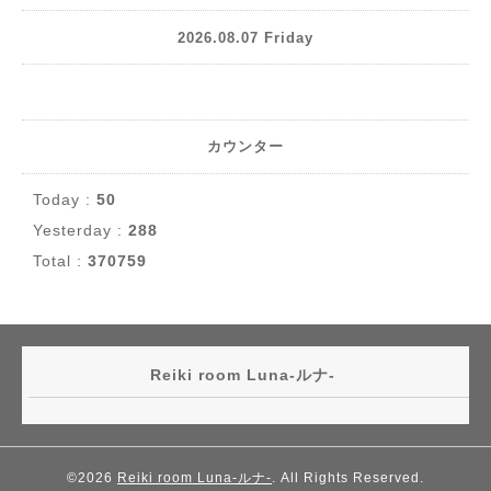
2026.08.07 Friday
カウンター
Today :
50
Yesterday :
288
Total :
370759
Reiki room Luna-ルナ-
©2026
Reiki room Luna-ルナ-
. All Rights Reserved.