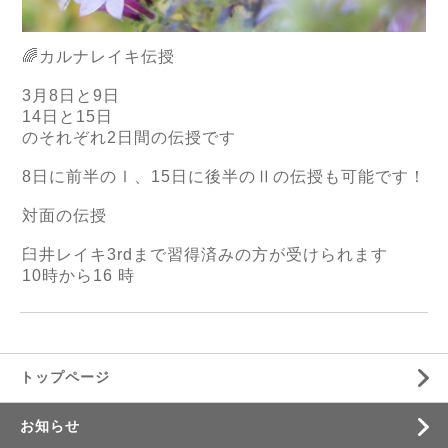
🌈
カルナレイキ伝授
3
月
8
日と9日
14日と15
日
のそれぞれ
2
日間の伝授です
8
日に前半のⅠ、
15
日に後半のⅡの伝授も可能です！
対面の伝授
臼井レイキ
3rd
まで習得済みの方が受けられます
10
時から
16
時
トップページ
お知らせ