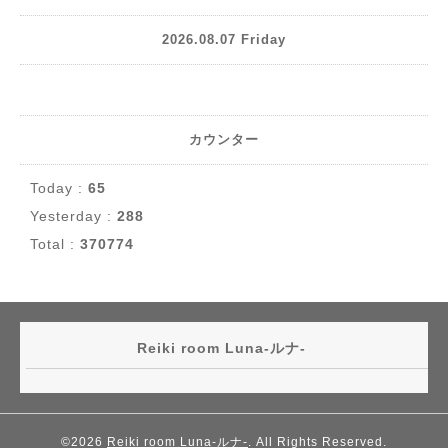
2026.08.07 Friday
カウンター
Today :
65
Yesterday :
288
Total :
370774
Reiki room Luna-ルナ-
©2026
Reiki room Luna-ルナ-
. All Rights Reserved.